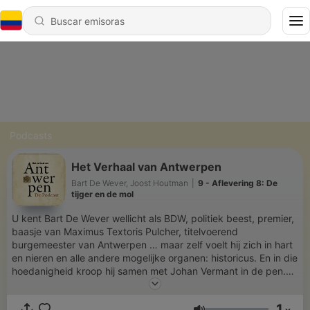
Podcasts
Het Verhaal van Antwerpen
Bart De Wever, Joost Houtman
|
9 - Aflevering 8: De
tijger en de mol
U kent Bart De Wever wellicht als BDW, politiek beest, premier,
baasje van Maximus Textoris Pulcher, titelvoerend
burgemeester van Antwerpen … maar zelf voelt hij zich in hart
en nieren en alle andere mogelijke organen: historicus. En in die
hoedanigheid kroop hij samen met Johan Vermant in de pen.
Dat resulteerde in het boek ‘Het Verhaal van Antwerpen’
uitgegeven bij Pelckmans. Naast al dat historisch leeslekkers is
1