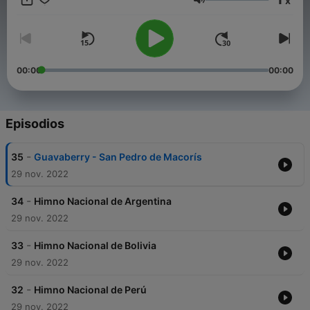
x
#himnonacionaldeargentina #himnonacionaldeperú
Volumen
#himnonacionaldechile #himnonacionaldeparaguay
#himnonacionaldeurugya #himnonacionaldepuertorico
#himnonacionalderepublicadominicana
#himnonacionaldemexico #himnonacionaldeguatemala
#himnonacionaldeecuador #himnonacionaldecostarica
00:00
00:00
#himnonacionaldevenezuela #himnonacionaldecolombia
#himnonacionaldeespaña #himnonacionaldeirán
#himnonacionaldetailandia #himnonacionaldesuiza
#himnonacionaldecuba #himnonacionaldenicaragua
Episodios
#himnonacionaldecanadá #himnonacionaldehaití
#himnonacionaldeguyana #himnonacionalderusia
-
35
Guavaberry - San Pedro de Macorís
#himnonacionaldefrancia #himnonacionaldebrasil
#himnonacionaldeelsalvador #himnonacionaldepanamá
29 nov. 2022
#himnonacionaldechina #himnonacionaldeindia
#himnonacionaldejapón #himnonacionaldeaustralia
-
34
Himno Nacional de Argentina
#himnonacionaldeisrael #himnonacionaldeisraelucrania
29 nov. 2022
#himnonacionaldeitalia
-
33
Himno Nacional de Bolivia
29 nov. 2022
-
32
Himno Nacional de Perú
29 nov. 2022