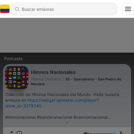
Podcasts
Himnos Nacionales
Himnos Cristianos
|
35 - Guavaberry - San Pedro de
Macorís
Colección de Himnos Nacionales del Mundo. Visita nuestra
emisora en
https://widget.spreaker.com/player?
show_id=3279340
#himnonacional #banderanacional #cancionnacional
#himnosnacionales #himno #himnonacionaldeestadosunidos
#himnonacionaldebolivia #himnonacionaldehonduras
1