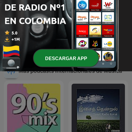
Mezclas Viejo Chucho Dj
Programa de Música
(Mixes)
Ranchera con Lalo Catalán
DESCARGAR APP
Más podcasts internacionales de Música