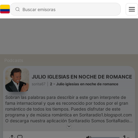
Podcasts
JULIO IGLESIAS EN NOCHE DE ROMANCE
sorita67
|
2 - Julio iglesias en noche de romance
Sobran las palabras para describir a este gran interprete de
fama internacional y que es reconocido por todos por el gran
romántico de todos los tiempos. Puedes disfrutar de este
programa y de música romántica en Soritaradio1.blogspot.com
O descarga nuestra aplicación Soritaradio Somos SoritaRadio
La radio que es para tì The radio That is for you
1