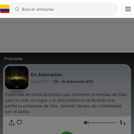
Podcasts
En Adoración
Iglesia ETP
|
58 - En Adoración #59
Cada uno de estos episodios que contienen promesas de Dios
para tu vida, tu hogar y tu descendencia te llevarán a la
perfecta presencia de Dios, tendrás tiempo de cotidianidad
con el Señor.
1
x
Volumen