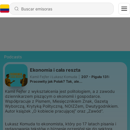
Podcasts
Ekonomia i cała reszta
Kamil Fejfer i Łukasz Komuda
|
207 - Piguła 131:
Pracowity jak Polak? Tak, ale...
Kamil Fejfer z wykształcenia jest politologiem, a z zawodu
dziennikarzem piszącym o ekonomii i gospodarce.
Współpracuje z Pismem, Miesięcznikiem Znak, Gazetą
Wyborczą, Krytyką Polityczną, NOIZZem, Dwutygodnikiem.
Autor książek „O kobiecie pracującej” oraz „Zawód”.
Łukasz Komuda to ekonomista, który po 17 latach pisania i
redagowania tekstów o biznesie przeniósł się do sektora