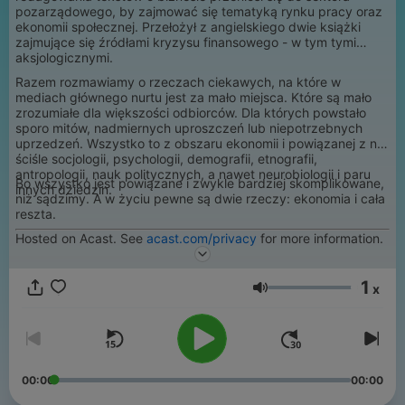
pozarządowego, by zajmować się tematyką rynku pracy oraz
ekonomii społecznej. Przełożył z angielskiego dwie książki
zajmujące się źródłami kryzysu finansowego - w tym tymi
aksjologicznymi.
Razem rozmawiamy o rzeczach ciekawych, na które w
mediach głównego nurtu jest za mało miejsca. Które są mało
zrozumiałe dla większości odbiorców. Dla których powstało
sporo mitów, nadmiernych uproszczeń lub niepotrzebnych
uprzedzeń. Wszystko to z obszaru ekonomii i powiązanej z nią
ściśle socjologii, psychologii, demografii, etnografii,
antropologii, nauk politycznych, a nawet neurobiologii i paru
Bo wszystko jest powiązane i zwykle bardziej skomplikowane,
innych dziedzin.
niż sądzimy. A w życiu pewne są dwie rzeczy: ekonomia i cała
reszta.
Hosted on Acast. See
acast.com/privacy
for more information.
1
x
Volumen
00:00
00:00