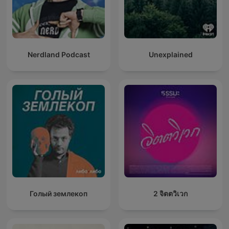
Nerdland Podcast
Unexplained
Голый землекоп
2 จิตตวิเวก