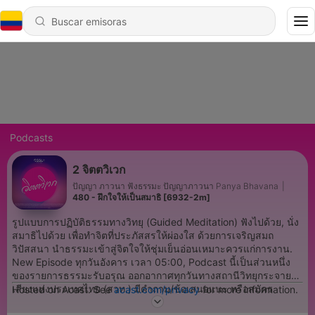
Podcasts
2 จิตตวิเวก
ปัญญา ภาวนา ฟังธรรมะ ปัญญาภาวนา Panya Bhavana
|
480 - ฝึกใจให้เป็นสมาธิ [6932-2m]
รูปแบบการปฏิบัติธรรมทางวิทยุ (Guided Meditation) ฟังไปด้วย, นั่ง
สมาธิไปด้วย เพื่อทำจิตที่ประภัสสรให้ผ่องใส ด้วยการเจริญสมถ
วิปัสสนา นำธรรมะเข้าสู่จิตใจให้ชุ่มเย็นอ่อนเหมาะควรแก่การงาน.
New Episode ทุกวันอังคาร เวลา 05:00, Podcast นี้เป็นส่วนหนึ่ง
ของรายการธรรมะรับอรุณ ออกอากาศทุกวันทางสถานีวิทยุกระจาย
เสียงแห่งประเทศไทย (สวท.) มีคำถาม/ข้อเสนอแนะ หรือสมัคร
Hosted on Acast. See
acast.com/privacy
for more information.
ติดตามฟังทั้ง 7 รายการ ที่ panya.org