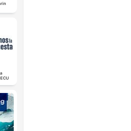
rin
la
CECU