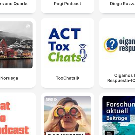
ks and Quarks
Pogi Podcast
Diego Ruzza
Oigamos 
Noruega
ToxChats©
Respuesta-I