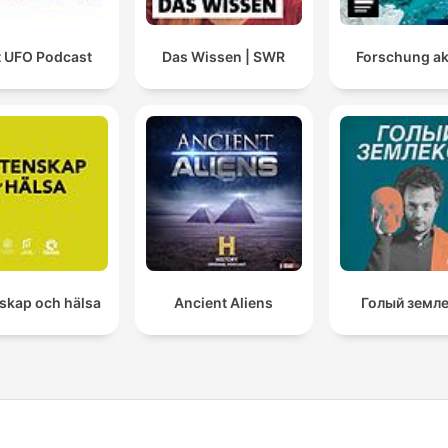
t UFO Podcast
Das Wissen | SWR
Forschung ak
skap och hälsa
Ancient Aliens
Голый земл