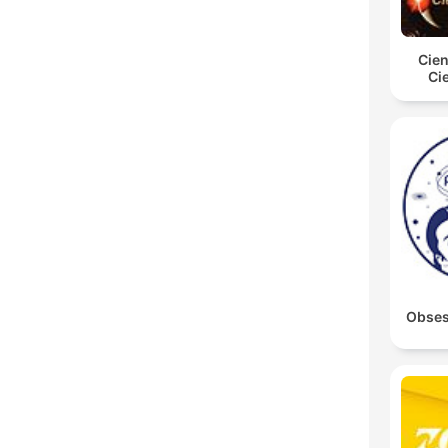
Cien
Ci
Obsesi