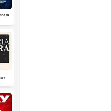
ast to
M
ura