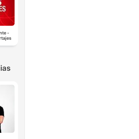
nte -
tajes
ias