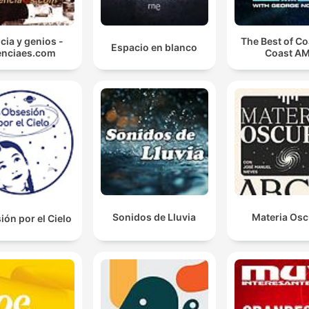
cia y genios -
The Best of Co
Espacio en blanco
enciaes.com
Coast A
Sonidos de Lluvia
Materia Osc
ón por el Cielo