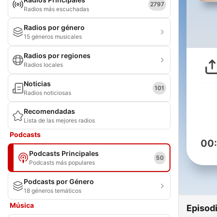
2797
Radios más escuchadas
Radios por género
15 géneros musicales
Radios por regiones
Radios locales
Noticias
101
Radios noticiosas
Recomendadas
Lista de las mejores radios
Podcasts
00
Podcasts Principales
50
Podcasts más populares
Podcasts por Género
18 géneros temáticos
Música
Episod