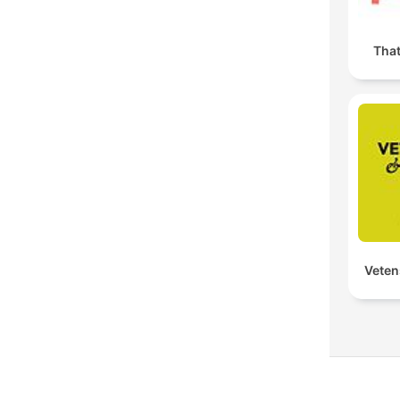
Tha
Veten