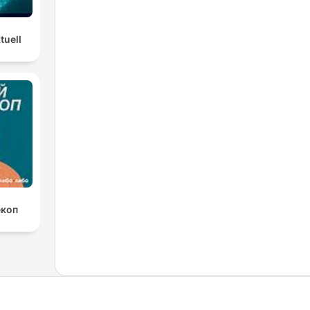
tuell
екоп