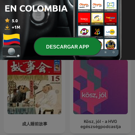
Sonido de Lluvia, Lluvia
SONIDOS DE LA
Relajante, Lluvia Suave,
NATURALEZA PARA LA
Lluvia Nocturna,
RELAJACIÓN
Descanso Con Lluvia
Más podcasts internacionales de Salud y
DESCARGAR APP
forma física
Kösz, jól - a HVG
成人睡前故事
egészségpodcastja