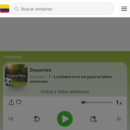
Podcasts
Deportes
Makailah
|
1 - La futobol si no me gusta la futbol
americano
Futbol y futbol americano
1
x
Volumen