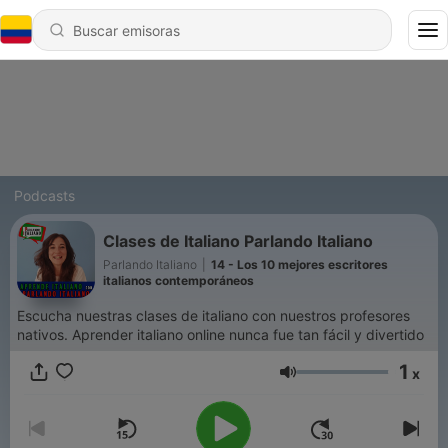
Podcasts
Clases de Italiano Parlando Italiano
Parlando Italiano
|
14 - Los 10 mejores escritores
italianos contemporáneos
Escucha nuestras clases de italiano con nuestros profesores
nativos. Aprender italiano online nunca fue tan fácil y divertido
1
x
Volumen