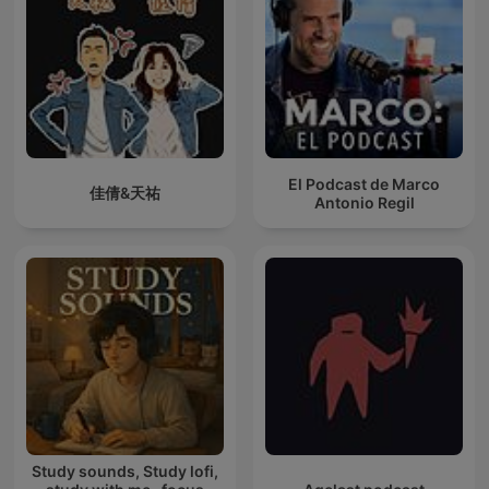
El Podcast de Marco
佳倩&天祐
Antonio Regil
Study sounds, Study lofi,