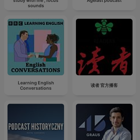
study with me , focus
Agelast podcast
sounds
Learning English
读者 官方播客
Conversations