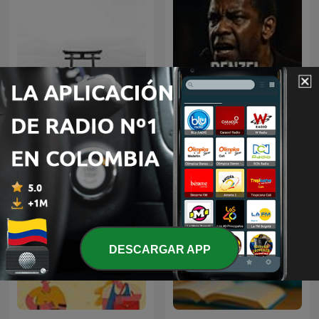
Música Zen para relajarse
Denzel Washington
y meditar || Conecta con
Motivational Speech
uno mismo
DESCARGAR APP