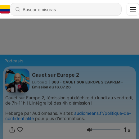
Podcasts
Cauet sur Europe 2
Europe 2
|
363 - CAUET SUR EUROPE 2 L'APREM –
Émission du 16.07.26
Cauet sur Europe 2, l’émission qui déchire du lundi au vendredi,
de 7h-11h ! L'intégralité des 4h d'émission !
Hébergé par Audiomeans. Visitez
audiomeans.fr/politique-de-
confidentialite
pour plus d'informations.
1
x
Volumen