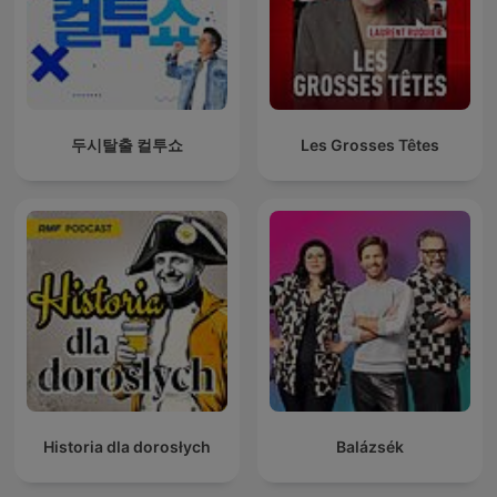
두시탈출 컬투쇼
Les Grosses Têtes
Historia dla dorosłych
Balázsék