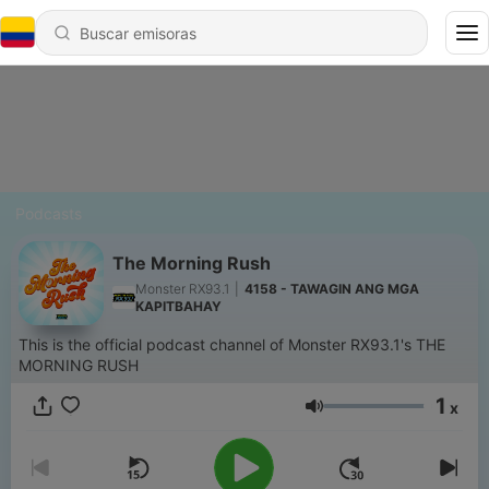
Podcasts
The Morning Rush
Monster RX93.1
|
4158 - TAWAGIN ANG MGA
KAPITBAHAY
This is the official podcast channel of Monster RX93.1's THE
MORNING RUSH
1
x
Volumen