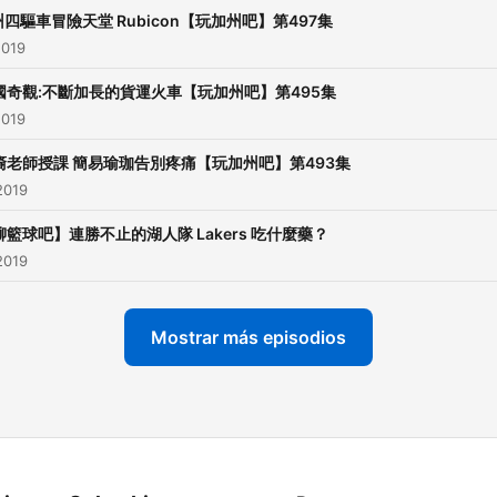
四驅車冒險天堂 Rubicon【玩加州吧】第497集
2019
國奇觀:不斷加長的貨運火車【玩加州吧】第495集
2019
裔老師授課 簡易瑜珈告別疼痛【玩加州吧】第493集
2019
聊籃球吧】連勝不止的湖人隊 Lakers 吃什麼藥？
2019
Mostrar más episodios