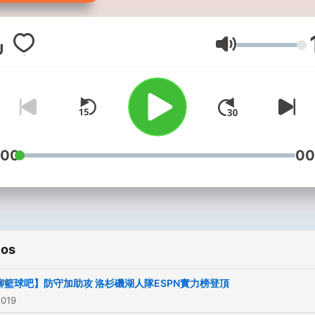
Western cultures. In additi
we want to introduce new
things to our viewers. We 
Volumen
to introduce good Asian fo
cultures, and products to
everyone. Likewise, we als
wish to introduce Western
cultures, food, and product
:00
00
Asian consumers. If this
sounds interesting to you,
please subscribe our chann
ios
聊籃球吧】防守加助攻 洛杉磯湖人隊ESPN實力榜登頂
2019