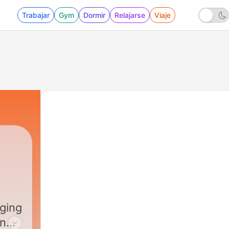
Trabajar
Gym
Dormir
Relajarse
Viaje
ging
and