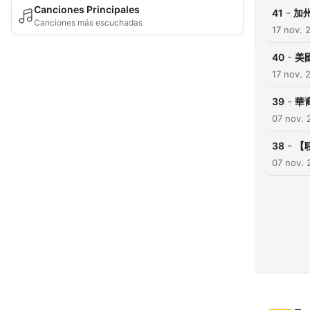
Canciones Principales
-
41
加州
Canciones más escuchadas
17 nov. 
-
40
美
17 nov. 
-
39
華
07 nov. 
-
38
【
07 nov. 