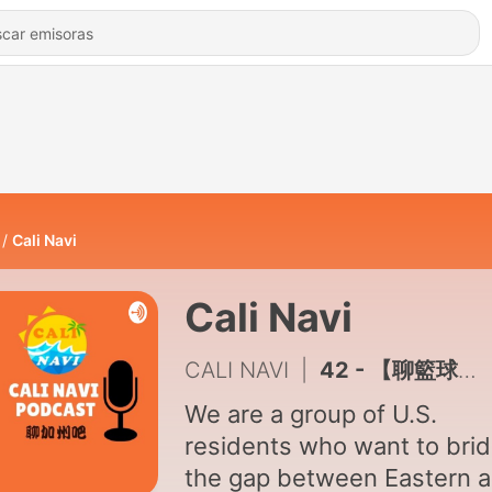
Cali Navi
Cali Navi
CALI NAVI
|
42 - 【聊籃球吧】防守加助攻 洛杉磯湖人隊ESPN實力榜登頂
We are a group of U.S.
residents who want to brid
the gap between Eastern 