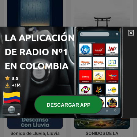
Música Zen para relajarse
Lluvia para dormir
y meditar || Conecta con
uno mismo
DESCARGAR APP
Sonido de Lluvia, Lluvia
SONIDOS DE LA