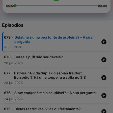
00:00
00:00
Episodios
-
679
Gelatina é uma boa fonte de proteína? – A sua
pergunta
31 jul. 2026
-
678
Cereais puff são saudáveis?
28 jul. 2026
-
677
Estreia. "A vida dupla do espião traidor".
Episódio 1: Há uma toupeira à solta no SIS
28 jul. 2026
-
676
Slow cooker é mais saudável? – A sua pergunta
24 jul. 2026
-
675
Dietas restritivas: vilãs ou ferramenta?