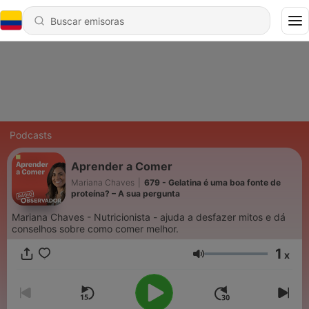
Podcasts
Aprender a Comer
Mariana Chaves
|
679 - Gelatina é uma boa fonte de
proteína? – A sua pergunta
Mariana Chaves - Nutricionista - ajuda a desfazer mitos e dá
conselhos sobre como comer melhor.
1
x
Volumen