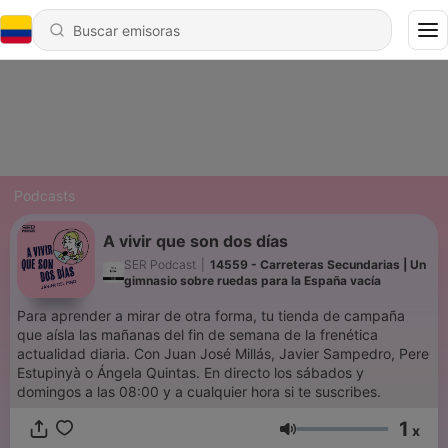
Podcasts
A vivir que son dos días
SER Podcast
|
14559 - Carreteras Secundarias | Un
gimnasio sobre ruedas para la España vacía
Para aprender a mirar de otra forma, tu tienda de campaña
que aísla las mañanas del fin de semana de la frenética
actualidad diaria. Con Juan José Millás, Javier Sampedro, Pere
Estupinyà o Ángela Quintas. En directo los sábados y
domingos a las 08:00 y a cualquier hora si te suscribes.
1
x
Volumen