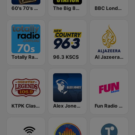
60's 70's Oldies
The Big 80s Station
BBC London
Totally Radio 70s
96.3 KSCS
Al Jazeera Arabic (قناة الجزيرة)
KTPK Classic Country 106.9
Alex Jones - Infowars.com
Fun Radio FRANCE