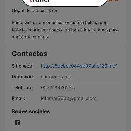
Llegando a tu corazón
Radio virtual con música romántica balada pop
balada américana música de todos los tiempos para
nuestros oyentes.
Contactos
Sitio web
http://5eebcc084cd97.site123.me/
Dirección:
sur orientales
Teléfono:
057318826225
Email:
lefamar2000@gmail.com
Redes sociales