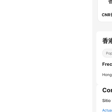
香港
Pop
Fre
Hong
Co
Sitio
Actua