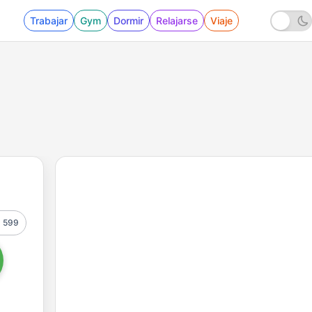
Trabajar
Gym
Dormir
Relajarse
Viaje
599