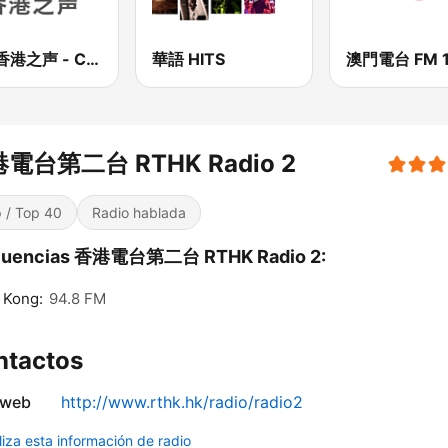
CNR香港之声 - CNR Voice of Hong Kong
華語 HITS
澳門電台 FM 1
電台第二台 RTHK Radio 2
 / Top 40
Radio hablada
cuencias 香港電台第二台 RTHK Radio 2:
 Kong:
94.8 FM
ntactos
 web
http://www.rthk.hk/radio/radio2
liza esta información de radio