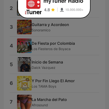
Virgen del Carmen
2
Jésed
Guitarra y Acordeon
3
Sonoramico
De Fiesta por Colombia
4
Los Fiesteros de Boyaca
Inicio de Semana
5
Daick Vazquez
Y Por Fin Llego El Amor
6
Los TAMA Boys
La Marcha del Pato
7
Afrosound