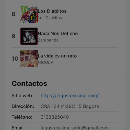
Los Diablitos
8
Los Diablitos
Nada Nos Detiene
9
Zarabanda
La vida es un rato
10
NICOLA
Contactos
Sitio web
https://lagustosisima.com/
Dirección:
CRA 124 #129C 15 Bogota
Teléfono:
3138825040
Email:
lagustosisimaradio@gmail.com