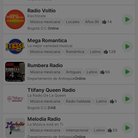
Radio Voltio
Electrizate
Música mexicana
Locales
Años 90
14
Bogotá D.C.
Online
Mega Romantica
La mejor variedad musical
Música mexicana
Romántica
Latino
126
Rumbera Radio
Música mexicana
Antiguas
Latino
56
Departamento de Antioquia
Online
Ttifany Queen Radio
La Radio De La Queen
Música mexicana
Radio hablada
Latino
5
Bogotá D.C.
DAB
Melodia Radio
La Música está en Ti
Música mexicana
Internacional
Latino
25
Departamento de Antioquia
Online