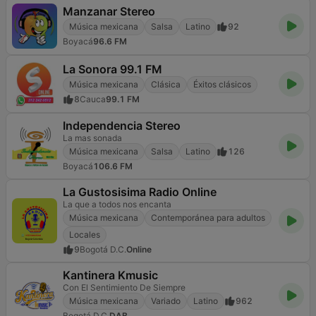
Manzanar Stereo
Música mexicana
Salsa
Latino
92
Boyacá
96.6 FM
La Sonora 99.1 FM
Música mexicana
Clásica
Éxitos clásicos
8
Cauca
99.1 FM
Independencia Stereo
La mas sonada
Música mexicana
Salsa
Latino
126
Boyacá
106.6 FM
La Gustosisima Radio Online
La que a todos nos encanta
Música mexicana
Contemporánea para adultos
Locales
9
Bogotá D.C.
Online
Kantinera Kmusic
Con El Sentimiento De Siempre
Música mexicana
Variado
Latino
962
Bogotá D.C.
DAB