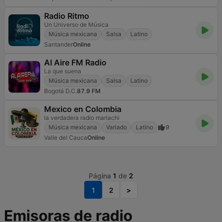
Radio Ritmo
Un Universo de Música
Música mexicana
Salsa
Latino
Santander
Online
Al Aire FM Radio
La que suena
Música mexicana
Salsa
Latino
Bogotá D.C.
87.9 FM
Mexico en Colombia
la verdadera radio mariachi
Música mexicana
Variado
Latino
9
Valle del Cauca
Online
Página
1
de
2
1
2
>
Emisoras de radio