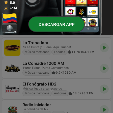
Ke Buena 92.9 FM
¡Aquí Suena!
Música mexicana
15.7K
92.9 FM
La Z FM 107.3
DESCARGAR APP
Lo mejor del Regional Mexicano
Música mexicana
24.6K
107.3 FM
La Tronadora
¡Si Te Gusta y Suena, Aquí Truena!
Música mexicana
Locales
11.7K
104.1 FM
La Comadre 1260 AM
¡Puros Éxitos, Puros Comadrazos!
Música mexicana
9.2K
1260 AM
El Fonógrafo HD2
Música ligada a su recuerdo
Música mexicana
Antiguas
18.5K
93.7 FM
Radio Iniciador
La prendida de NY