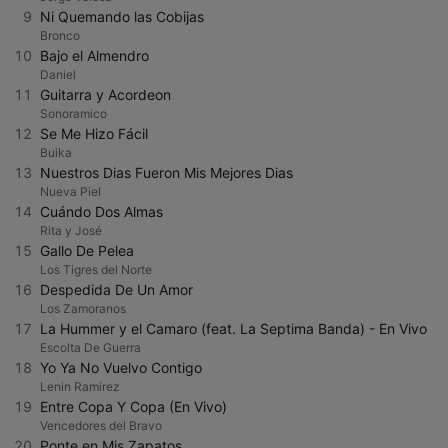
9
Ni Quemando las Cobijas
Bronco
10
Bajo el Almendro
Daniel
11
Guitarra y Acordeon
Sonoramico
12
Se Me Hizo Fácil
Buika
13
Nuestros Dias Fueron Mis Mejores Dias
Nueva Piel
14
Cuándo Dos Almas
Rita y José
15
Gallo De Pelea
Los Tigres del Norte
16
Despedida De Un Amor
Los Zamoranos
17
La Hummer y el Camaro (feat. La Septima Banda) - En Vivo
Escolta De Guerra
18
Yo Ya No Vuelvo Contigo
Lenin Ramírez
19
Entre Copa Y Copa (En Vivo)
Vencedores del Bravo
20
Ponte en Mis Zapatos