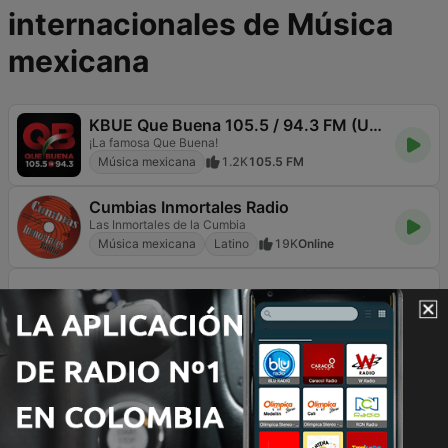
internacionales de Música
mexicana
KBUE Que Buena 105.5 / 94.3 FM (US Only)
¡La famosa Que Buena!
Música mexicana
1.2K
105.5 FM
Cumbias Inmortales Radio
Las Inmortales de la Cumbia
Música mexicana
Latino
19K
Online
KLBN La Buena 101.9 FM
Música mexicana
231
101.9 FM
KLAX 97.9 La Raza FM
Sólo ídolos
Música mexicana
238
97.9 FM