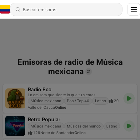
Emisoras de radio de Música
mexicana
21
Radio Eco
La emisora que siente lo que tú sientes
Música mexicana
Pop / Top 40
Latino
29
Valle del Cauca
Online
Retro Popular
Música mexicana
Músicas del mundo
Latino
129
Norte de Santander
Online