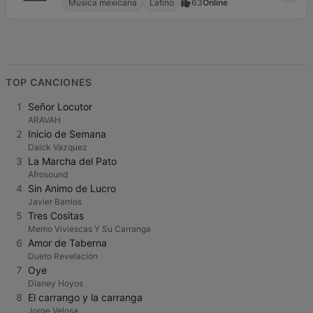
Música mexicana
Latino
63
Online
TOP CANCIONES
1
Señor Locutor
ARAVAH
2
Inicio de Semana
Daick Vazquez
3
La Marcha del Pato
Afrosound
4
Sin Animo de Lucro
Javier Barrios
5
Tres Cositas
Memo Viviescas Y Su Carranga
6
Amor de Taberna
Dueto Revelación
7
Oye
Dianey Hoyos
8
El carrango y la carranga
Jorge Velosa