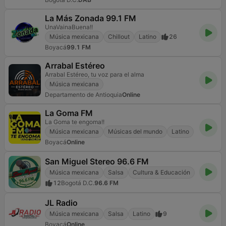
La Más Zonada 99.1 FM
UnaVainaBuena!!
Música mexicana
Chillout
Latino
26
Boyacá
99.1 FM
Arrabal Estéreo
Arrabal Estéreo, tu voz para el alma
Música mexicana
Departamento de Antioquia
Online
La Goma FM
La Goma te engoma!!
Música mexicana
Músicas del mundo
Latino
Boyacá
Online
San Miguel Stereo 96.6 FM
Música mexicana
Salsa
Cultura & Educación
12
Bogotá D.C.
96.6 FM
JL Radio
Música mexicana
Salsa
Latino
9
Boyacá
Online