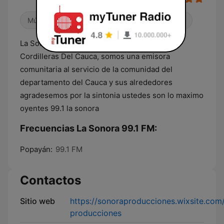
Música mexicana
Clásica
Éxitos clásicos
La Sonora 99.1 fm transmitiendo desde Las
Cordilleras Del Cauca, somos una emisora
comunitaria al servicio de la comunidad del
departamento del Cauca y sus alrededores
agradesemos por la sintonia ustedes son lo maximo
oyentes 99.1 la sonora
Frecuencias La Sonora 99.1 FM:
Popayán:
99.1 FM
Contactos
Sitio web
https://sonoraproducciones.wixsite.com
producciones