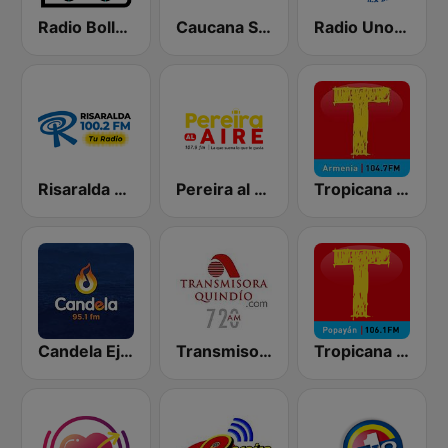
Radio Bollerwagen
Caucana Stereo
Radio Uno Popayan
Risaralda 100.2 FM
Pereira al Aire
Tropicana Armenia
Candela Eje Cafetero 95.1 FM
Transmisora Quindio
Tropicana Popayán