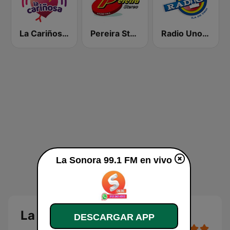
La Cariñosa Pereira
Pereira Stereo
Radio Uno Armenia
La Sonora 99.1 FM en vivo
La Sonora 99.1 FM en vivo
DESCARGAR APP