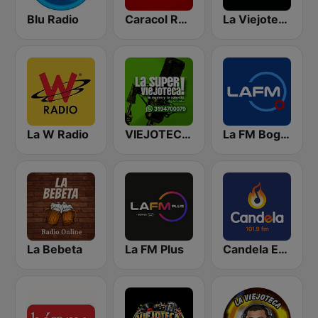
Blu Radio
Caracol Radio
La Viejoteca del Poli
La W Radio
VIEJOTECA "para Beber y Gozar"
La FM Bogotá
La Bebeta
La FM Plus
Candela Estereo 101.9 FM