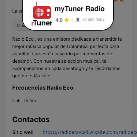
La emisora que siente lo que tú sientes
Música mexicana
Pop / Top 40
Latino
Radio Eco , es una emisora dedicada a transmitir la
mejor música popular de Colombia, perfecta para
aquellos que están pasando por momentos de
desamor. Con nuestra selección musical, te
acompañamos en cada desahogo y te recordamos
que no estás solo.
Frecuencias Radio Eco:
Cali:
Online
Contactos
Sitio web
https://radioecocali.wixsite.com/radioec