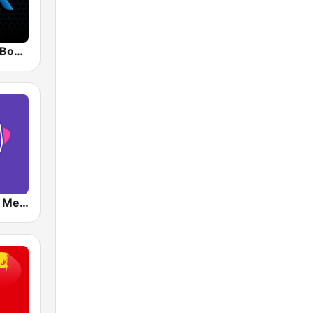
Mix 92.9 FM Bogotá
RadioAcktiva Medellín