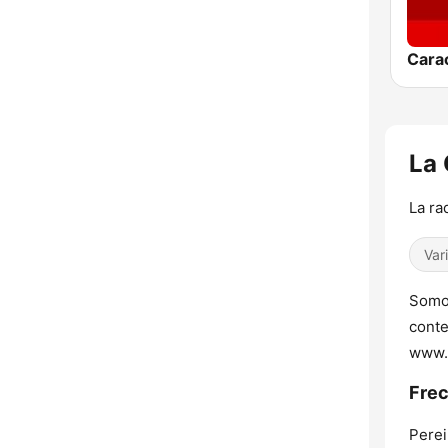
La
La ra
Var
Somos
conte
www.
Frec
Perei