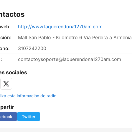
ntactos
 web
http://www.laquerendona1270am.com
ción:
Mall San Pablo - Kilometro 6 Via Pereira a Armenia
fono:
3107242200
:
contactoysoporte@laquerendona1270am.com
s sociales
liza esta información de radio
artir
cebook
Twitter