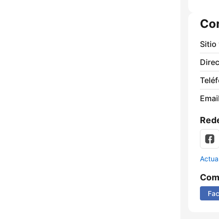
Co
Sitio
Direc
Telé
Email
Rede
Actua
Comp
Fa