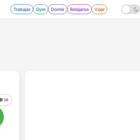
Trabajar
Gym
Dormir
Relajarse
Viaje
58