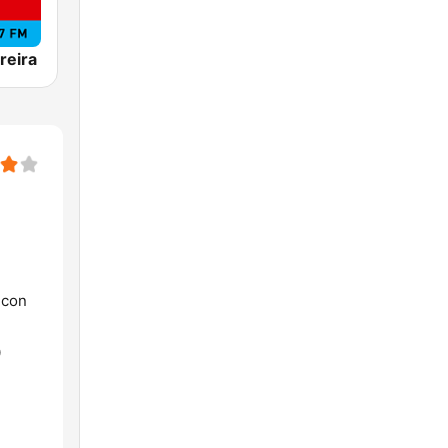
reira
 con
0