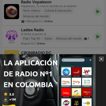
Radio Vopaleson
Vopaleson, Tu nuevo sentido en el exterior
Rock clásico
Cultura & Educación
Músicas del mundo
13
Bogotá D.C.
Online
Ladies Radio
El límite lo pones tú
Pop / Top 40
Salsa
Músicas del mundo
1
Bogotá D.C.
Online
CRONIRADIO DC
La Radio de la calle
Músicas del mundo
5
Bogotá D.C.
Online
Página
9
de
10
1
<
9
10
>
TOP CANCIONES