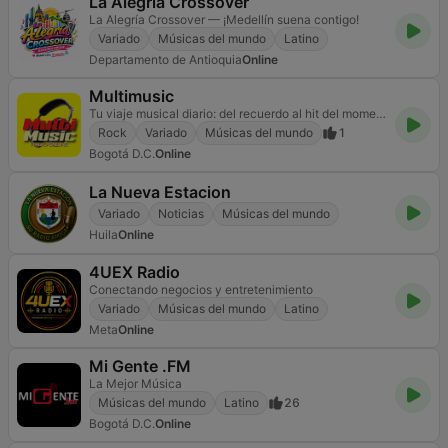
La Alegria Crossover
La Alegría Crossover — ¡Medellín suena contigo!
Variado
Músicas del mundo
Latino
Departamento de Antioquia
Online
Multimusic
Tu viaje musical diario: del recuerdo al hit del momento.
Rock
Variado
Músicas del mundo
1
Bogotá D.C.
Online
La Nueva Estacion
Variado
Noticias
Músicas del mundo
Huila
Online
4UEX Radio
Conectando negocios y entretenimiento
Variado
Músicas del mundo
Latino
Meta
Online
Mi Gente .FM
La Mejor Música
Músicas del mundo
Latino
26
Bogotá D.C.
Online