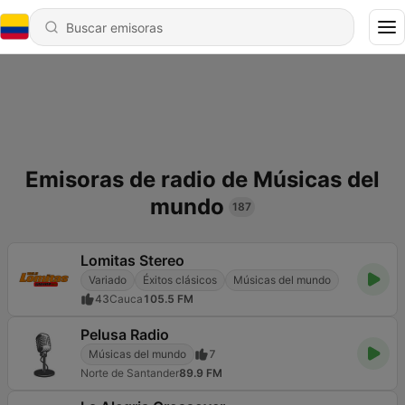
Emisoras de radio de Músicas del
mundo
187
Lomitas Stereo
Variado
Éxitos clásicos
Músicas del mundo
43
Cauca
105.5 FM
Pelusa Radio
Músicas del mundo
7
Norte de Santander
89.9 FM