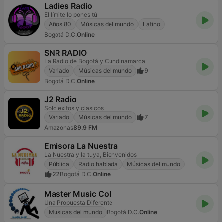
Ladies Radio
El límite lo pones tú
Años 80
Músicas del mundo
Latino
Bogotá D.C.
Online
SNR RADIO
La Radio de Bogotá y Cundinamarca
Variado
Músicas del mundo
9
Bogotá D.C.
Online
J2 Radio
Solo exitos y clasicos
Variado
Músicas del mundo
7
Amazonas
89.9 FM
Emisora La Nuestra
La Nuestra y la tuya, Bienvenidos
Pública
Radio hablada
Músicas del mundo
22
Bogotá D.C.
Online
Master Music Col
Una Propuesta Diferente
Músicas del mundo
Bogotá D.C.
Online