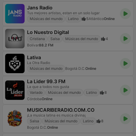
Jans Radio
Tus mejores artistas, estan en un solo lugar
Músicas del mundo
Latino
5
Atlántico
Online
Lo Nuestro Digital
Cristiana
Salsa
Músicas del mundo
4
Bolívar
88.2 FM
Lativa
La Otra Radio
Músicas del mundo
Bogotá D.C.
Online
La Lider 99.3 FM
La que a todos nos gusta
Variado
Músicas del mundo
Latino
8
Córdoba
Online
MUSICARIBERADIO.COM.CO
¡La musica latina es musica divina¡
Salsa
Músicas del mundo
Latino
8
Bogotá D.C.
Online