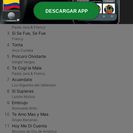
1
Fuego, fuego
DESCARGAR APP
Insurgente Oficial
2
Que Sufra, Que Chupe y Que Llore (feat. Francy)
Paola Jara & Francy
3
Si Se Fue, Se Fue
Francy
4
Tonta
Arce Cumbia
5
Procuro Olvidarte
Sergio Vargas
6
Te Cogí la Mala
Paola Jara & Francy
7
Acuerdate
Los Gigantes del Vallenato
8
Si Supieras
Luisito Muñoz
9
Embrujo
Romualdo Brito
10
Te Amo Mas y Mas
Grupo Bananas
11
Hoy Me Di Cuenta
Binomio de Oro de América