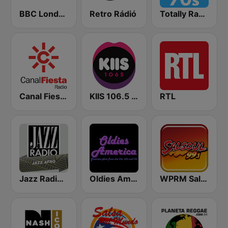
BBC London
Retro Rádió
Totally Radio 70s
Canal Fiesta Radio
KIIS 106.5 FM
RTL
Jazz Radio Afro Jazz
Oldies America
WPRM Salsoul 99.1 FM