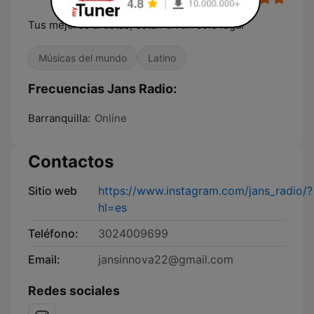
Tus mejores artistas, estan en un solo lugar
Músicas del mundo
Latino
Frecuencias Jans Radio:
Barranquilla:
Online
Contactos
Sitio web
https://www.instagram.com/jans_radio/?
hl=es
Teléfono:
3024009699
Email:
jansinnova22@gmail.com
Redes sociales