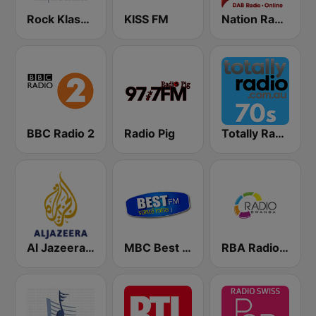
Rock Klassiker
KISS FM
Nation Radio 60s
BBC Radio 2
Radio Pig
Totally Radio 70s
Al Jazeera Arabic (قناة الجزيرة)
MBC Best FM
RBA Radio Rwanda