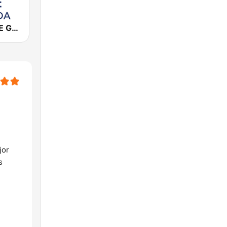
Cadena COPE Granada
jor
s