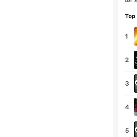
Barra
Top
1
2
3
4
5