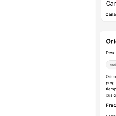
Canal
Ori
Desde
Var
Orion
progr
tiemp
cualq
Frec