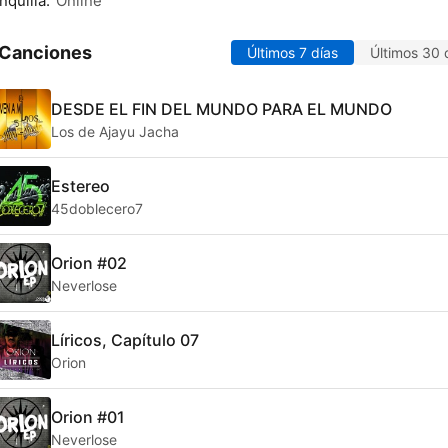
nquilla:
Online
 Canciones
Últimos 7 días
Últimos 30 
DESDE EL FIN DEL MUNDO PARA EL MUNDO
Los de Ajayu Jacha
Estereo
45doblecero7
Orion #02
Neverlose
Líricos, Capítulo 07
Orion
Orion #01
Neverlose