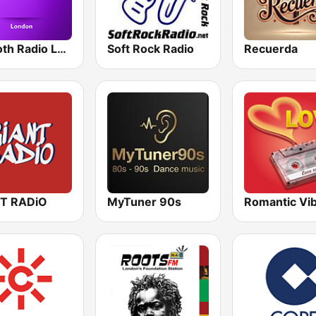
Smooth Radio London
Soft Rock Radio
Recuerda
T RADiO
MyTuner 90s
Romantic Vi