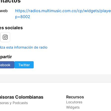
ntactos
 web
https://radios.multimusic.com.co/cp/widgets/player
p=8002
s sociales
liza esta información de radio
artir
cebook
Twitter
isoras Colombianas
Recursos
Locutores
soras y Podcasts
Widgets