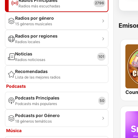
Radios Principales
2796
Radios más escuchadas
Radios por género
15 géneros musicales
Emisor
Radios por regiones
Radios locales
Noticias
101
Radios noticiosas
Recomendadas
Lista de las mejores radios
Podcasts
Coun
Podcasts Principales
50
Podcasts más populares
Podcasts por Género
18 géneros temáticos
Música