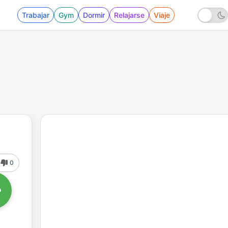
Trabajar
Gym
Dormir
Relajarse
Viaje
0