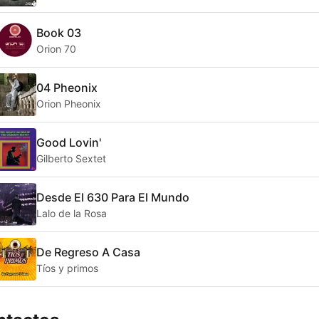
Book 03
Orion 70
04 Pheonix
Orion Pheonix
Good Lovin'
Gilberto Sextet
Desde El 630 Para El Mundo
Lalo de la Rosa
De Regreso A Casa
Tíos y primos