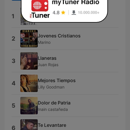
Intro
1
Leon De Juda
Jovenes Cristianos
2
Marino
Llaneras
3
Juan Rojas
Mejores Tiempos
4
Lilly Goodman
Dolor de Patria
5
Inain castañeda
Te Levantare
6