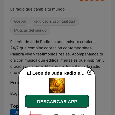
La radio que cambia tu mundo
Gospel
Religioso & Espiritualidad
Músicas del mundo
El León de Judá Radio es una emisora cristiana
24/7 que combina adoración contemporánea,
Palabra viva y testimonios reales. Acompañamos tu
día con música que edifica, mensajes que inspiran y
oración constante. El León de Judá Radio: la radio
que cambia tu 🌍.
El Leon de Juda Radio en vivo
Frecuencias El Leon de Juda Radio:
Bogotá:
Online
DESCARGAR APP
Top Canciones
Últimos 7 días
Últimos 30 días