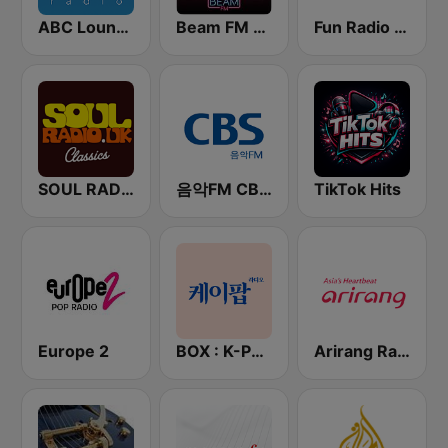
ABC Lounge Jazz
Beam FM - 취향저격 감각 팝송
Fun Radio FRANCE
SOUL RADIO Only Classic Soul
음악FM CBS 라디오 (Music FM)
TikTok Hits
Europe 2
BOX : K-POP 케이팝
Arirang Radio