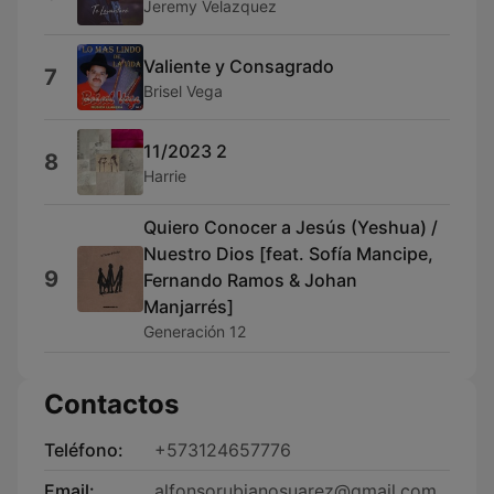
Jeremy Velazquez
Valiente y Consagrado
7
Brisel Vega
11/2023 2
8
Harrie
Quiero Conocer a Jesús (Yeshua) /
Nuestro Dios [feat. Sofía Mancipe,
9
Fernando Ramos & Johan
Manjarrés]
Generación 12
Contactos
Teléfono:
+573124657776
Email:
alfonsorubianosuarez@gmail.com