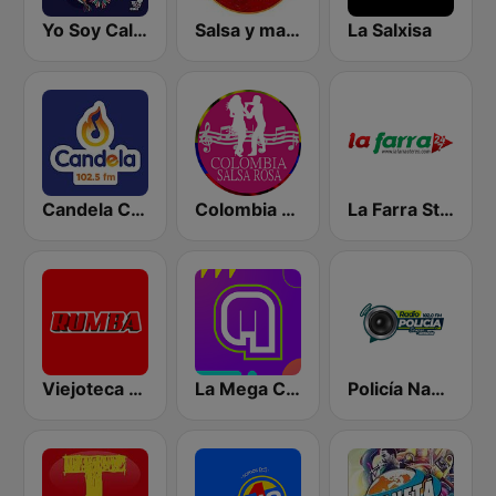
Yo Soy Cali Salsa
Salsa y mas Cali
La Salxisa
Candela Cali 102.5 FM
Colombia Salsa Rosa
La Farra Stereo
Viejoteca Salsa Merengue Tropical
La Mega Cali
Policía Nacional - Cali