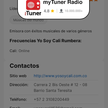
Líder en Variedad
Músicas del mundo
Emisora con éxitos musicales de varios géneros
Frecuencias Yo Soy Cali Rumbera:
Cali:
Online
Contactos
Sitio web
http://www.yosoycali.com.co
Dirección:
Carrera 2 Bis Oeste # 12 - 08
Barrio Santa Teresita
Teléfono:
+57 2 3108200449