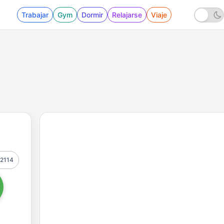
Trabajar
Gym
Dormir
Relajarse
Viaje
2114