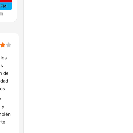
li
 los
os
n de
idad
os.
o
 y
mbién
rte