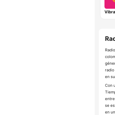
Vibr
Rad
Radio
colom
géner
radio
en su
Con u
Tiemp
entre
se es
en un