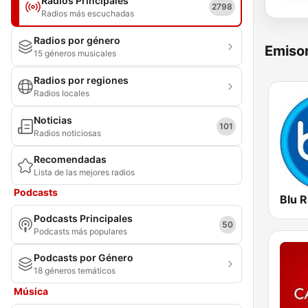
Radios Principales
2798
Radios más escuchadas
Radios por género
Emisor
15 géneros musicales
Radios por regiones
Radios locales
Noticias
101
Radios noticiosas
Recomendadas
Lista de las mejores radios
Podcasts
Blu R
Podcasts Principales
50
Podcasts más populares
Podcasts por Género
18 géneros temáticos
Música