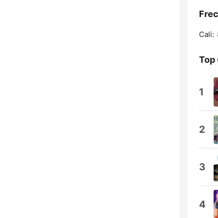
Frec
Cali:
Top
1
2
3
4