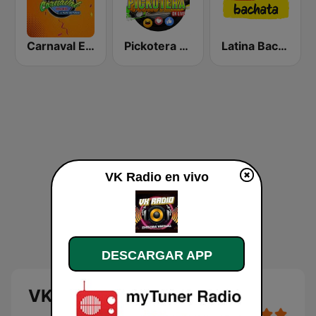
Carnaval Estéreo
Pickotera Radio
Latina Bachata
VK Radio en vivo
DESCARGAR APP
VK Radio en vivo