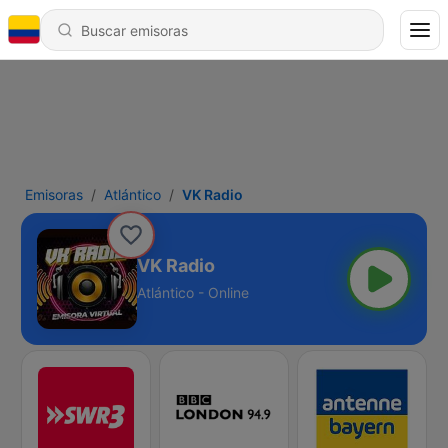
Emisoras
Atlántico
VK Radio
VK Radio
Atlántico - Online