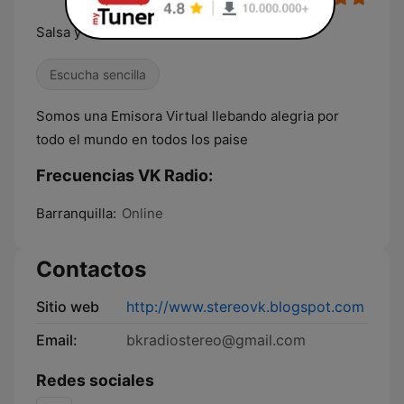
Salsa y verbena
Escucha sencilla
Somos una Emisora Virtual llebando alegria por
todo el mundo en todos los paise
Frecuencias VK Radio:
Barranquilla:
Online
Contactos
Sitio web
http://www.stereovk.blogspot.com
Email:
bkradiostereo@gmail.com
Redes sociales