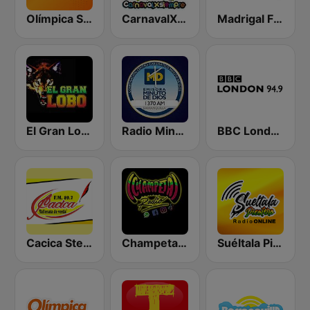
Olímpica Stereo - Medellín 104.9 FM
CarnavalXSiempre
Madrigal FM 88.1
El Gran Lobo
Radio Minuto de Dios Barranquilla
BBC London
Cacica Stereo
Champeta Radio
Suéltala Picotero