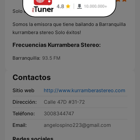
Solo éxitos
Somos la emisora que tiene bailando a Barranquilla
kurrambera stereo Solo éxitos!
Frecuencias Kurrambera Stereo:
Barranquilla:
93.5 FM
Contactos
Sitio web
http://www.kurramberastereo.com
Dirección:
Calle 47D #31-72
Teléfono:
3008344747
Email:
angelospino223@gmail.com
Redes sociales