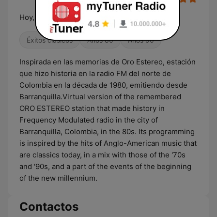
Hoy, como ayer...
Éxitos clásicos
Años 80
Años 90
Inspirada en las memorias de Oro Estereo, estación
que hizo historia en la radio FM del norte de
Colombia en la década de 1980, emitiendo desde
Barranquilla.Virtual version of the remembered
ORO ESTEREO station that made history in
Frequency Modulated radio in the city of
Barranquilla, Colombia, in the 80s. Its programming
is inspired by the hits of Anglo-American music that
are classics today, in a mix with those of the '70s
and '90s, and a part of the events of the beginning
of the new millennium.
Contactos