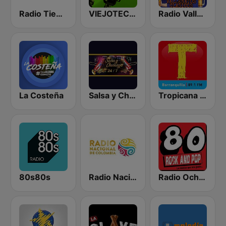
Radio Tiempo Clásica
VIEJOTECA "para Beber y Gozar"
Radio Vallenatos Clásicos
La Costeña
Salsa y Charanga 24/7
Tropicana Barranquilla
80s80s
Radio Nacional de Colombia Bogotá 95.9 FM
Radio Ochentas Colombia