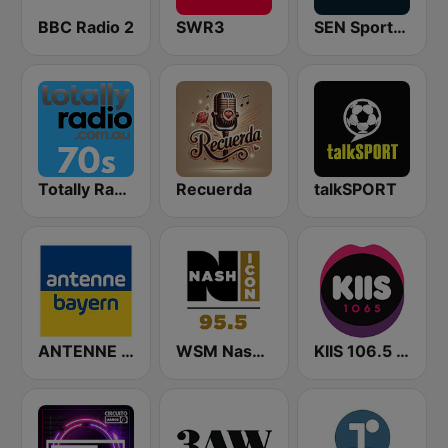
BBC Radio 2
SWR3
SEN Sports 1116 AM
Totally Radio 70s
Recuerda
talkSPORT
ANTENNE BAYERN
WSM Nash Icon 95.5 FM
KIIS 106.5 FM