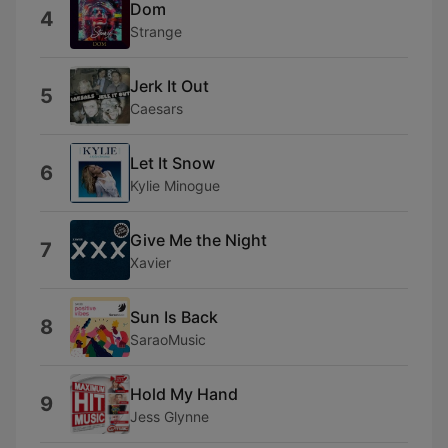
Dom
4
Strange
Jerk It Out
5
Caesars
Let It Snow
6
Kylie Minogue
Give Me the Night
7
Xavier
Sun Is Back
8
SaraoMusic
Hold My Hand
9
Jess Glynne