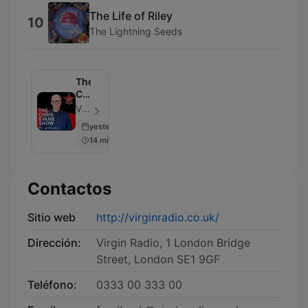
The Life of Riley
10
The Lightning Seeds
The
Chris
Evans
Virgin Radio UK - Episodio 952
Show
yesterday
with
14 min
Moneybox
Contactos
Sitio web
http://virginradio.co.uk/
Dirección:
Virgin Radio, 1 London Bridge
Street, London SE1 9GF
Teléfono:
0333 00 333 00