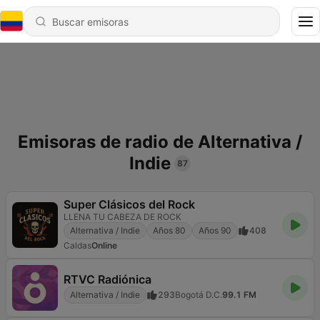
Emisoras de radio de Alternativa /
Indie
87
Super Clásicos del Rock
LLENA TU CABEZA DE ROCK
Alternativa / Indie
Años 80
Años 90
408
Caldas
Online
RTVC Radiónica
Alternativa / Indie
293
Bogotá D.C.
99.1 FM