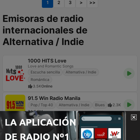
1
2
3
>
>>
Emisoras de radio
internacionales de
Alternativa / Indie
1000 HITS Love
Love and Romantic Songs
Escucha sencilla
Alternativa / Indie
Romántica
3.5K
Online
91.5 Win Radio Manila
Pop / Top 40
Alternativa / Indie
Blues
2.3K
91.5 FM
FIP
Vous n'êtes plus là, vous êtes sur FIP
Variado
Alternativa / Indie
11K
105.1