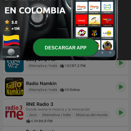
Radio X - London
Get into the music
Rock
Alternativa / Indie
6.9K
104.9 FM
Forgotten Rock
Classics From The Past
Rock
Rock clásico
Alternativa / Indie
106
DESCARGAR APP
Easy 97.2 FM
Alternativa / Indie
182
97.2 FM
Radio Namkin
Alternativa / Indie
5K
Online
RNE Radio 3
Donde suena la música y la innovación
Jazz
Alternativa / Indie
Músicas del mundo
4.9K
94.9 FM