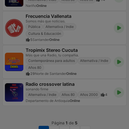
Nariño
Online
Frecuencia Vallenata
Somos más que noticias.
Pública
Alternativa / Indie
Cultura & Educación
5
Santander
Online
Tropimix Stereo Cucuta
Más que una Radio, tu compañia.
Contemporánea para adultos
Alternativa / Indie
Años 80
29
Norte de Santander
Online
Radio crossover latina
sonando firme
Alternativa / Indie
Años 80
Años 2000
4
Departamento de Antioquia
Online
Página
1
de
5