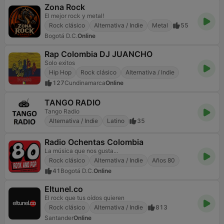
Zona Rock
El mejor rock y metal!
Rock clásico
Alternativa / Indie
Metal
55
Bogotá D.C.
Online
Rap Colombia DJ JUANCHO
Solo exitos
Hip Hop
Rock clásico
Alternativa / Indie
127
Cundinamarca
Online
TANGO RADIO
Tango Radio
Alternativa / Indie
Latino
35
Radio Ochentas Colombia
La música que nos gusta...
Rock clásico
Alternativa / Indie
Años 80
41
Bogotá D.C.
Online
Eltunel.co
El rock que tus oídos quieren
Rock clásico
Alternativa / Indie
813
Santander
Online