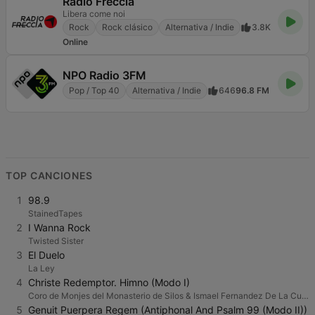
Radio Freccia
Libera come noi
Rock
Rock clásico
Alternativa / Indie
3.8K
Online
NPO Radio 3FM
Pop / Top 40
Alternativa / Indie
646
96.8 FM
TOP CANCIONES
1
98.9
StainedTapes
2
I Wanna Rock
Twisted Sister
3
El Duelo
La Ley
4
Christe Redemptor. Himno (Modo I)
Coro de Monjes del Monasterio de Silos & Ismael Fernandez De La Cuesta
5
Genuit Puerpera Regem (Antiphonal And Psalm 99 (Modo II))