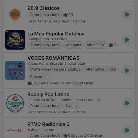
98.9 Clásicos
Alternativa / Indie
20
Departamento de Antioquia
Online
La Mas Popular Católica
Siempre con Tus Éxitos
Alternativa / Indie
Antiguas
Años 2000
51
VOCES ROMÁNTICAS
Voces Romanticas Enamorándote
Contemporánea para adultos
Alternativa / Indie
Romántica
6
Departamento de Antioquia
Online
Rock y Pop Latino
La música de latinoamérica para el mundo.
Alternativa / Indie
Latino
Departamento de Antioquia
Online
RTVC Radiónica 3
Salva tu mundo
Alternativa / Indie
9
Bogotá D.C.
Online