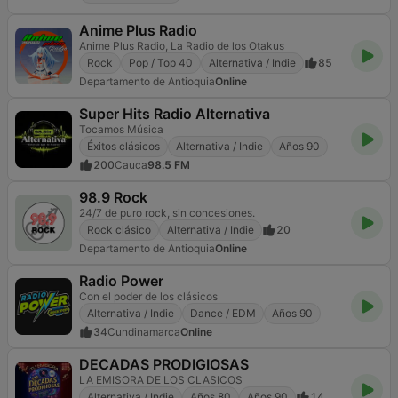
Anime Plus Radio
Anime Plus Radio, La Radio de los Otakus
Rock
Pop / Top 40
Alternativa / Indie
85
Departamento de Antioquia
Online
Super Hits Radio Alternativa
Tocamos Música
Éxitos clásicos
Alternativa / Indie
Años 90
200
Cauca
98.5 FM
98.9 Rock
24/7 de puro rock, sin concesiones.
Rock clásico
Alternativa / Indie
20
Departamento de Antioquia
Online
Radio Power
Con el poder de los clásicos
Alternativa / Indie
Dance / EDM
Años 90
34
Cundinamarca
Online
DECADAS PRODIGIOSAS
LA EMISORA DE LOS CLASICOS
Alternativa / Indie
Años 80
Años 90
14