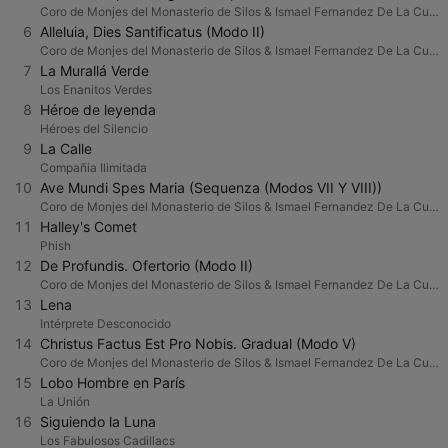
Coro de Monjes del Monasterio de Silos & Ismael Fernandez De La Cuesta
6
Alleluia, Dies Santificatus (Modo II)
Coro de Monjes del Monasterio de Silos & Ismael Fernandez De La Cuesta
7
La Murallá Verde
Los Enanitos Verdes
8
Héroe de leyenda
Héroes del Silencio
9
La Calle
Compañia Ilimitada
10
Ave Mundi Spes Maria (Sequenza (Modos VII Y VIII))
Coro de Monjes del Monasterio de Silos & Ismael Fernandez De La Cuesta
11
Halley's Comet
Phish
12
De Profundis. Ofertorio (Modo II)
Coro de Monjes del Monasterio de Silos & Ismael Fernandez De La Cuesta
13
Lena
Intérprete Desconocido
14
Christus Factus Est Pro Nobis. Gradual (Modo V)
Coro de Monjes del Monasterio de Silos & Ismael Fernandez De La Cuesta
15
Lobo Hombre en París
La Unión
16
Siguiendo la Luna
Los Fabulosos Cadillacs