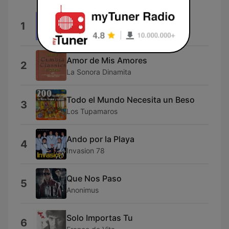
Lena
1
Intérprete Desconocido
Amor de Mis Amores
2
La Sonora Dinamita
Todo el Mundo Necesita un Beso
3
Los Tupamaros
Ando por la Playa
4
Invasion 78
Que Nos Paso
5
Anonimus
Solo Importas Tu
6