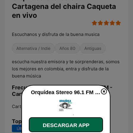
Cartagena del chaira Caqueta
en vivo
Escuchanos y disfruta de la buena musica
Alternativa / Indie
Años 80
Antiguas
escucha nuestra emisora y te sorprenderas, somos
los mejores en colombia, entra y disfruta de la
buena música
Frecuencias Orquídea Stereo 96.1 FM -
Orquídea Stereo 96.1 FM - Cartagena del chaira Caqueta en vivo
Cartagena del chaira Caqueta:
Cartagena del Chairá:
96.1 FM
Top Canciones
DESCARGAR APP
Últimos 7 días
Últimos 30 días