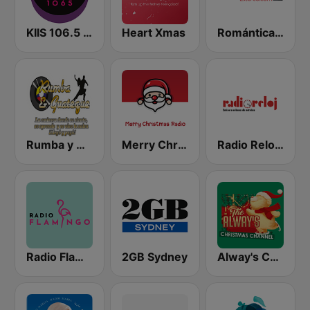
KIIS 106.5 FM
Heart Xmas
Romántica Estéreo
Rumba y Guateque
Merry Christmas Radio
Radio Reloj 950 AM
Radio Flamingo
2GB Sydney
Alway's Christmas Channel