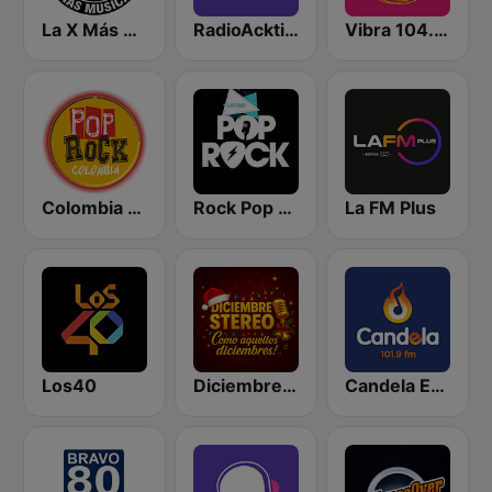
La X Más Música 103.9 FM
RadioAcktiva Bogotá
Vibra 104.9 FM
Colombia Pop Rock
Rock Pop Latino
La FM Plus
Los40
Diciembre Stereo
Candela Estereo 101.9 FM