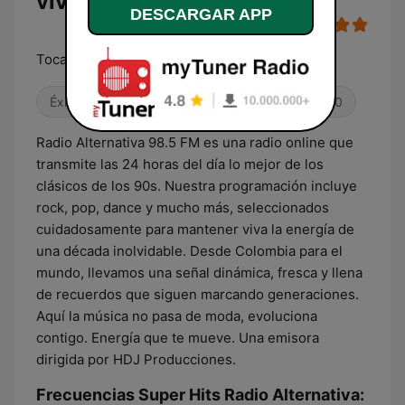
vivo
DESCARGAR APP
Tocamos Música
Éxitos clásicos
Alternativa / Indie
Años 90
Radio Alternativa 98.5 FM es una radio online que
transmite las 24 horas del día lo mejor de los
clásicos de los 90s. Nuestra programación incluye
rock, pop, dance y mucho más, seleccionados
cuidadosamente para mantener viva la energía de
una década inolvidable. Desde Colombia para el
mundo, llevamos una señal dinámica, fresca y llena
de recuerdos que siguen marcando generaciones.
Aquí la música no pasa de moda, evoluciona
contigo. Energía que te mueve. Una emisora
dirigida por HDJ Producciones.
Frecuencias Super Hits Radio Alternativa: