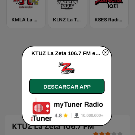
KMLA La M 103.7 FM
KLNZ La Tricolor 103.5 FM
KSES Radio La Suavecita 107.1
KTUZ La Zeta 106.7 FM en vivo
DESCARGAR APP
KTUZ La Zeta 106.7 FM