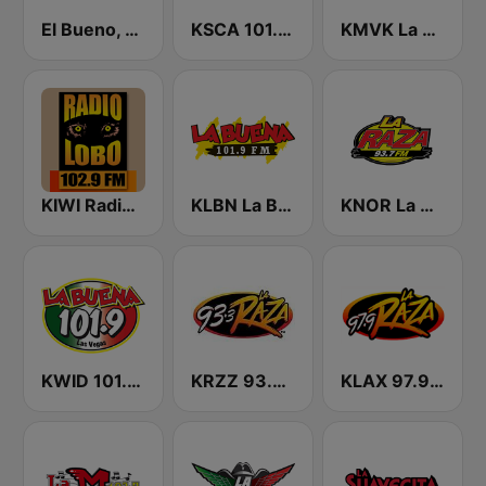
El Bueno, La Mala y El Feo
KSCA 101.9 Los Angeles FM (US Only)
KMVK La Grande 107.5 FM
KIWI Radio Lobo 102.9 FM
KLBN La Buena 101.9 FM
KNOR La Raza 93.7 (US Only)
KWID 101.9 La Buena
KRZZ 93.3 La Raza FM
KLAX 97.9 La Raza FM