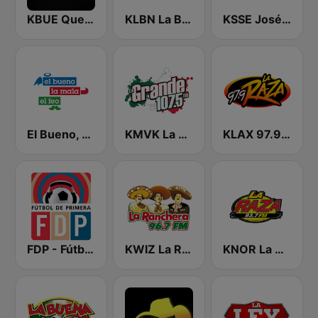
KBUE Que Buena 105.5 / 94.3 FM (US Only)
KLBN La Buena 101.9 FM
KSSE José 97.5 y 107.1
El Bueno, La Mala y El Feo
KMVK La Grande 107.5 FM
KLAX 97.9 La Raza FM
FDP - Fútbol de Primera
KWIZ La Ranchera 96.7 FM (US Only)
KNOR La Raza 93.7 (US Only)