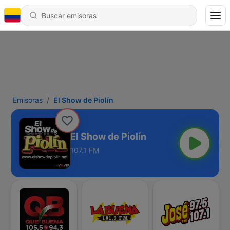
Emisoras
El Show de Piolín
El Show de Piolín
107.1 FM