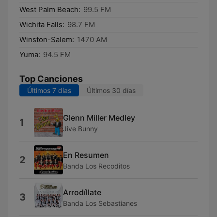
West Palm Beach:
99.5 FM
Wichita Falls:
98.7 FM
Winston-Salem:
1470 AM
Yuma:
94.5 FM
Top Canciones
Últimos 7 días
Últimos 30 días
Glenn Miller Medley
1
Jive Bunny
En Resumen
2
Banda Los Recoditos
Arrodíllate
3
Banda Los Sebastianes