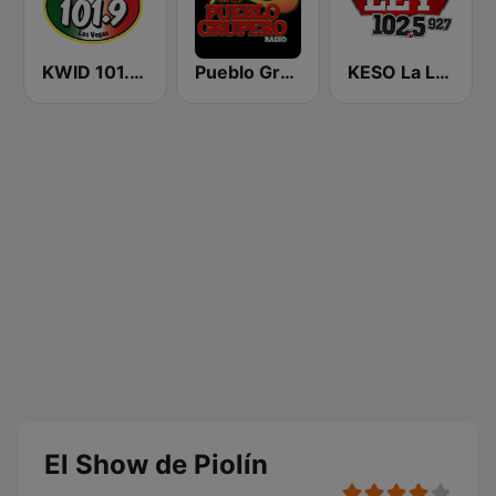
KWID 101.9 La Buena
Pueblo Grupero Radio
KESO La Ley 102.5 and 92.7 FM
El Show de Piolín