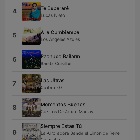
Te Esperaré
4
Lucas Nieto
A la Cumbiamba
5
Los Ángeles Azules
Pachuco Bailarín
6
Banda Cuisillos
Las Ultras
7
Calibre 50
Momentos Buenos
8
Cuisillos De Arturo Macias
Siempre Estas Tú
9
La Arrolladora Banda el Limón de Rene
Camacho