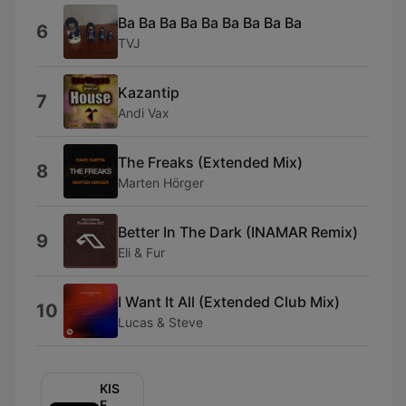
Ba Ba Ba Ba Ba Ba Ba Ba Ba
6
TVJ
Kazantip
7
Andi Vax
The Freaks (Extended Mix)
8
Marten Hörger
Better In The Dark (INAMAR Remix)
9
Eli & Fur
I Want It All (Extended Club Mix)
10
Lucas & Steve
KISS
FM