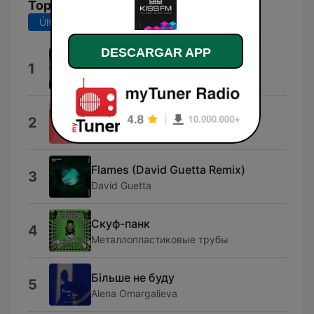
Top Canciones
Últimos 7 días
Últimos 30 días
DESCARGAR APP
Amplify
1
Charles D (USA)
Liar
2
Franc Fala
Flames (David Guetta Remix)
3
David Guetta
Скуф-панк
4
Металлопластиковые трубы
Більше не буду
5
Alena Omargalieva