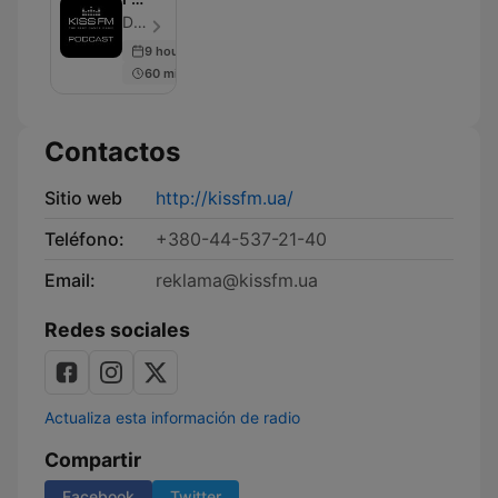
Ukraine
DJs, kissfm.ua - Episodio 55
9 hours ago
60 min
Contactos
Sitio web
http://kissfm.ua/
Teléfono:
+380-44-537-21-40
Email:
reklama@kissfm.ua
Redes sociales
Actualiza esta información de radio
Compartir
Facebook
Twitter