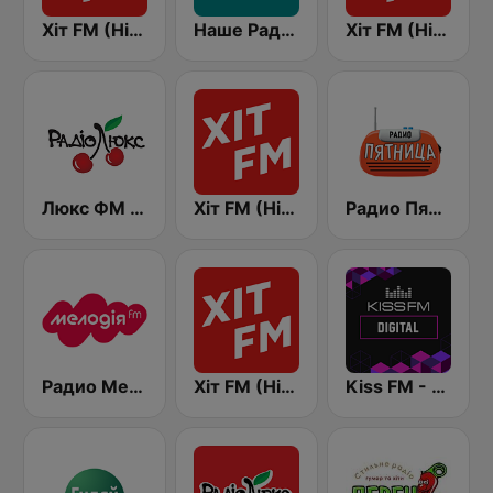
Хіт FM (Hit FM)
Наше Радио (Nashe Radio) 107.9
Хіт FM (Hit FM) - Top
Люкс ФМ Україна - Lux FM Ukraine
Хіт FM (Hit FM) - Best
Радио Пятница (Pyatnica)
Радио Мелодия (Radio Melodia)
Хіт FM (Hit FM) - Ukr
Kiss FM - Digital (Кисc ФМ)