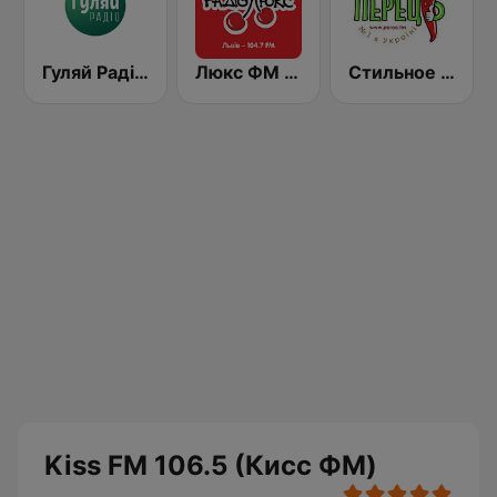
Гуляй Радіо (Guliay Radio)
Люкс ФМ (Lux FM) Львів
Стильное Радио - Перец ФМ (Stilnoe, perec fm)
Kiss FM 106.5 (Кисc ФМ)