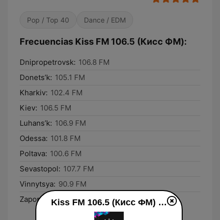
Pop / Top 40
Dance / EDM
Frecuencias Kiss FM 106.5 (Кисc ФМ):
Dnipropetrovsk:
106.8 FM
Donets’k:
105.1 FM
Kharkiv:
102.4 FM
Kiev:
106.5 FM
Luhans’k:
106.9 FM
Odessa:
101.8 FM
Poltava:
100.6 FM
Sevastopol:
107.7 FM
Vinnytsya:
90.9 FM
Zaporizhzhya:
103.1 FM
Kiss FM 106.5 (Кисc ФМ) en vivo