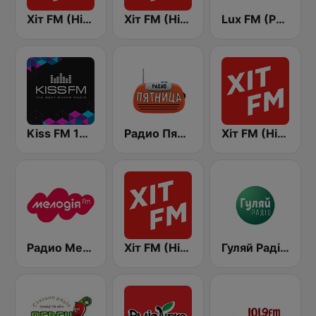
Хіт FM (Hit FM)
Хіт FM (Hit FM) - Top
Lux FM (Pадіо Люкс)
Kiss FM 106.5 (Кисc ФМ)
Радио Пятница (Pyatnica)
Хіт FM (Hit FM) - Best
Радио Мелодия (Radio Melodia)
Хіт FM (Hit FM) - Ukr
Гуляй Радіо (Guliay Radio)