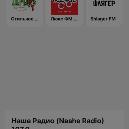
Стильное Радио - Перец ФМ (Stilnoe, perec fm)
Люкс ФМ (Lux FM) Львів
Shlager FM
Наше Радио (Nashe Radio)