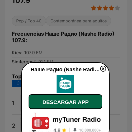
107.9
Pop / Top 40
Contemporánea para adultos
Frecuencias Наше Радио (Nashe Radio)
107.9:
Kiev:
107.9 FM
Simferopol’:
91.1 FM
Наше Радио (Nashe Radio) 107.9 en vivo
Top Canciones
Últimos 7 días
Últimos 30 días
Козак
DESCARGAR APP
1
Никита Киселев
Скуф-панк
2
Металлопластиковые трубы