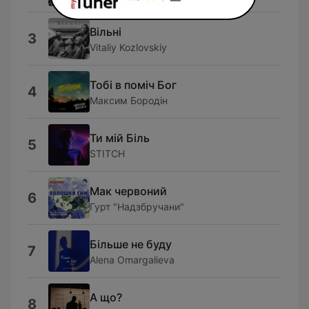
Вільні
3
Vitaliy Kozlovskiy
Тобі в поміч Бог
4
Максим Бородін
Ти мій Біль
5
STITCH
Мак червоний
6
Гурт "Надзбручани"
Більше не буду
7
Alena Omargalieva
А що?
8