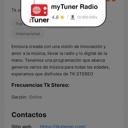
Tk stereo te lleva a las estrellas
Pop / Top 40
Alternativa / Indie
Internacional
Emisora creada con una visión de innovación y
amor a la música, llevar la radio y lo digital de la
mano. Tenemos una programación que abarca
generos varios de música para todas las edades,
esperamos que disfrutes de TK STEREO
Frecuencias Tk Stereo:
Garzón:
Online
Contactos
Sitio web
https://tkstereo.com/