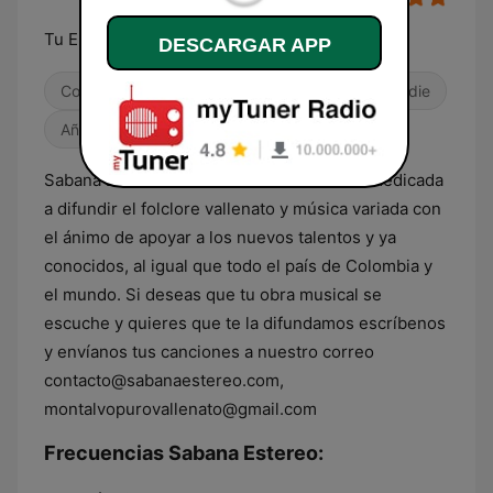
Tu Emisora Favorita
DESCARGAR APP
Contemporánea para adultos
Alternativa / Indie
Años 80
Sabana Estéreo es una emisora en la web dedicada
a difundir el folclore vallenato y música variada con
el ánimo de apoyar a los nuevos talentos y ya
conocidos, al igual que todo el país de Colombia y
el mundo. Si deseas que tu obra musical se
escuche y quieres que te la difundamos escríbenos
y envíanos tus canciones a nuestro correo
contacto@sabanaestereo.com,
montalvopurovallenato@gmail.com
Frecuencias Sabana Estereo: