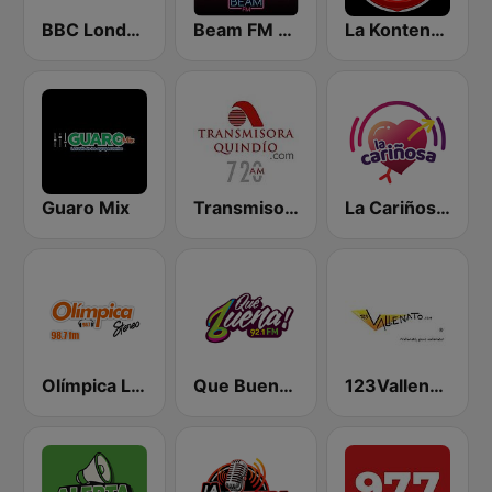
BBC London
Beam FM - Adult Hits
La Kontentosa Stèreo
Guaro Mix
Transmisora Quindio
La Cariñosa Armenia
Olímpica La Dorada
Que Buena 92.1 FM
123Vallenato