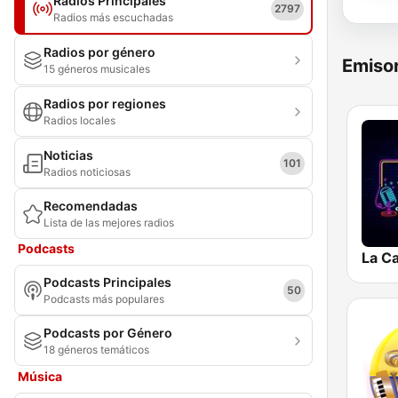
Radios Principales
2797
Radios más escuchadas
Radios por género
Emisor
15 géneros musicales
Radios por regiones
Radios locales
Noticias
101
Radios noticiosas
Recomendadas
Lista de las mejores radios
Podcasts
La Ca
Podcasts Principales
50
Podcasts más populares
Podcasts por Género
18 géneros temáticos
Música