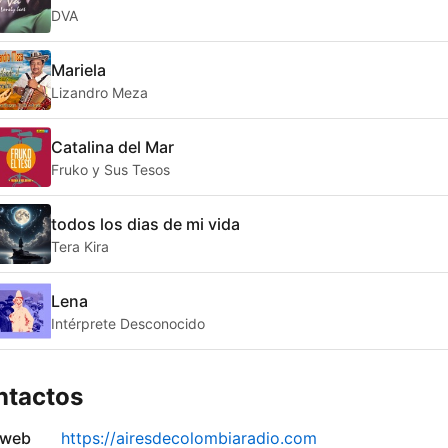
DVA
Mariela
Lizandro Meza
Catalina del Mar
Fruko y Sus Tesos
todos los dias de mi vida
Tera Kira
Lena
Intérprete Desconocido
ntactos
 web
https://airesdecolombiaradio.com