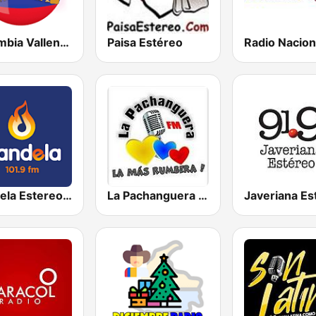
Colombia Vallenata
Paisa Estéreo
Candela Estereo 101.9 FM
La Pachanguera FM