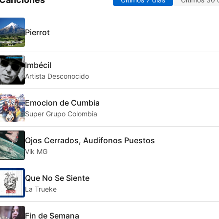
Pierrot
Imbécil
Artista Desconocido
Emocion de Cumbia
Super Grupo Colombia
Ojos Cerrados, Audifonos Puestos
Vik MG
Que No Se Siente
La Trueke
Fin de Semana