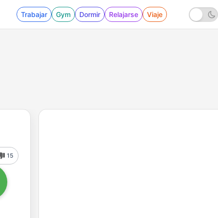
Trabajar
Gym
Dormir
Relajarse
Viaje
15