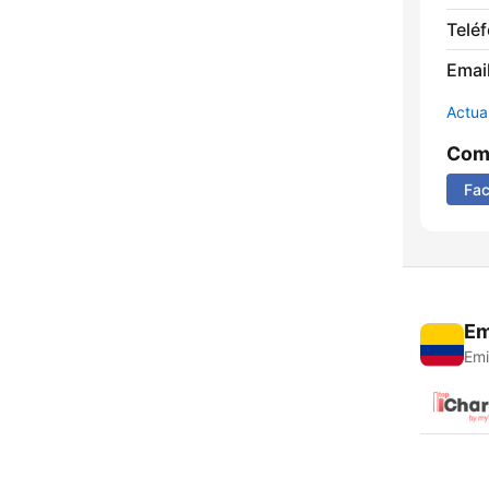
Telé
Email
Actua
Comp
Fa
Em
Emi