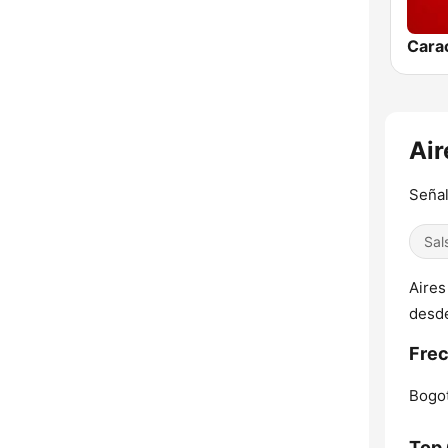
Cara
Air
Señal
Sal
Aires
desd
Frec
Bogot
Top