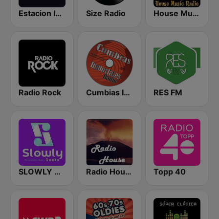
Estacion Ibiza Radio
Size Radio
House Music Radio
Radio Rock
Cumbias Inmortales Radio
RES FM
SLOWLY RADIO
Radio House
Topp 40