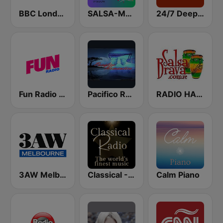
BBC London
SALSA-MANIA RADIO FM
24/7 Deep Sleep Music Relaxing Music Insomnia Sleep Relaxing Music Study Sleep Meditation
Fun Radio FRANCE
Pacifico Romántico
RADIO HABANA SON CUBA
3AW Melbourne
Classical - Mozart
Calm Piano