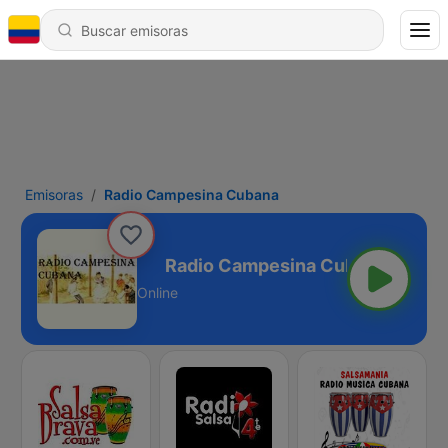
Emisoras
Radio Campesina Cubana
sina Cubana
Online