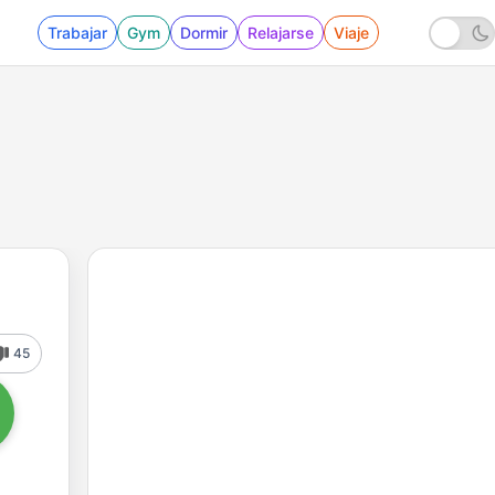
Trabajar
Gym
Dormir
Relajarse
Viaje
45