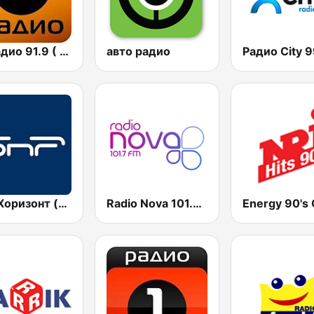
БГ Радио 91.9 ( BG Radio )
авто радио
БНР Хоризонт (BNR Horizont)
Radio Nova 101.7 FM
Energy 90's 