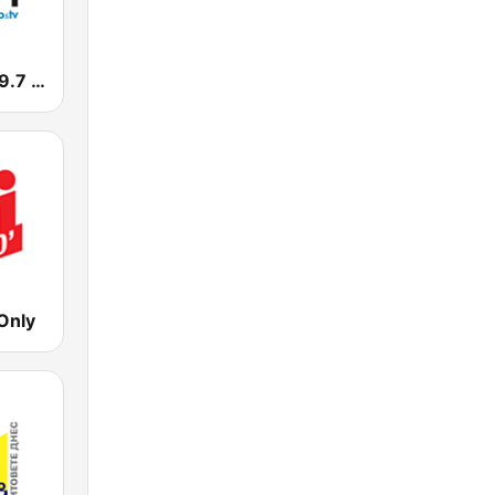
Радио City 99.7 FM
Only