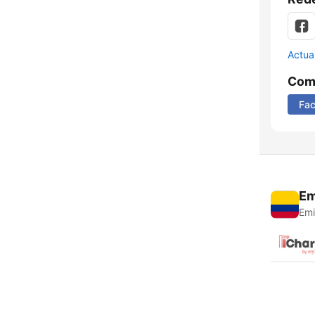
Actua
Comp
Fa
Em
Emi