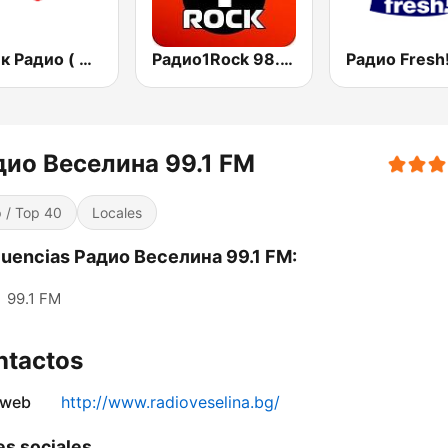
Дарик Радио ( Darik Radio )
Радио1Rock 98.3 FM ( Radio 1 Rock )
дио Веселина 99.1 FM
 / Top 40
Locales
uencias Радио Веселина 99.1 FM:
:
99.1 FM
ntactos
 web
http://www.radioveselina.bg/
s sociales