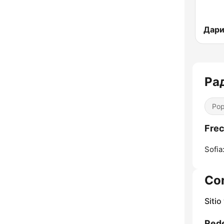
Ра
Pop
Frec
Sofia
Co
Sitio
Rede