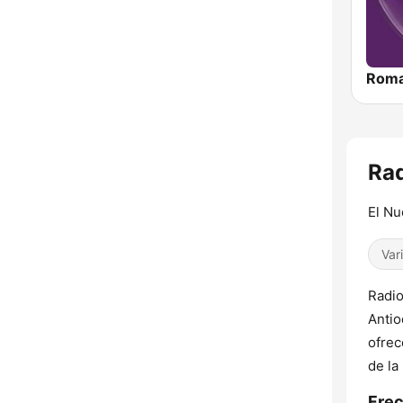
Roma
Rad
El Nu
Var
Radio
Antio
ofrec
de la
Frec