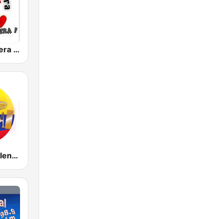
La Pachanguera FM
Colombia Vallenata