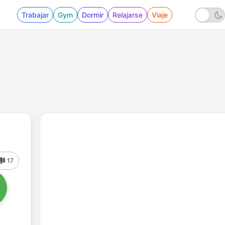
Trabajar
Gym
Dormir
Relajarse
Viaje
17