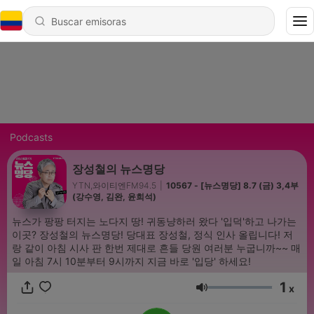
Podcasts
장성철의 뉴스명당
YTN,와이티엔FM94.5
|
10567 - [뉴스명당] 8.7 (금) 3,4부
(강수영, 김완, 윤희석)
뉴스가 팡팡 터지는 노다지 땅! 귀동냥하러 왔다 '입덕'하고 나가는
이곳? 장성철의 뉴스명당! 당대표 장성철, 정식 인사 올립니다! 저
랑 같이 아침 시사 판 한번 제대로 흔들 당원 여러분 누굽니까~~ 매
일 아침 7시 10분부터 9시까지 지금 바로 '입당' 하세요!
1
x
Volumen