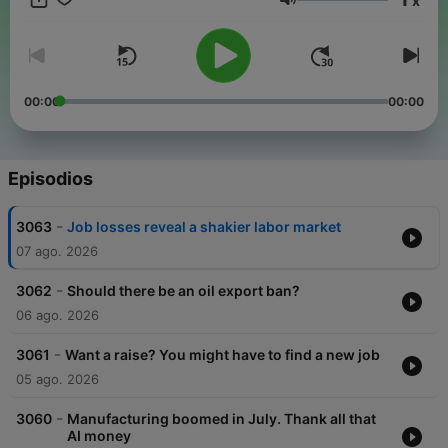
x
Volumen
00:00
00:00
Episodios
-
3063
Job losses reveal a shakier labor market
07 ago. 2026
-
3062
Should there be an oil export ban?
06 ago. 2026
-
3061
Want a raise? You might have to find a new job
05 ago. 2026
-
3060
Manufacturing boomed in July. Thank all that
AI money