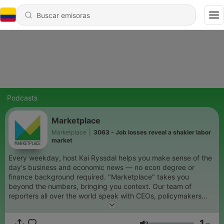
Podcasts
Marketplace
Marketplace
|
3063 - Job losses reveal a shakier labor
market
Every weekday, host Kai Ryssdal helps you make sense of the
day's business and economic news — no econ degree or
finance background required. "Marketplace" takes you
beyond the numbers, bringing you context. Our team of
reporters all over the world speak with CEOs, policymakers
and regular people just trying to get by.
1